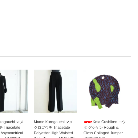
rogouchi マメ
Mame Kurogouchi マメ
Kota Gushiken コウ
Triacetate
クロゴウチ Triacetate
タ グシケン Rough &
r Asymmetrical
Polyester High Waisted
Gloss Collaged Jumper