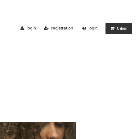
login
registration
login
0
item