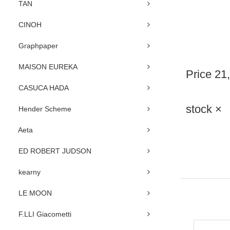
TAN
CINOH
Graphpaper
MAISON EUREKA
Price
21
CASUCA HADA
stock ×
Hender Scheme
Aeta
ED ROBERT JUDSON
kearny
LE MOON
F.LLI Giacometti