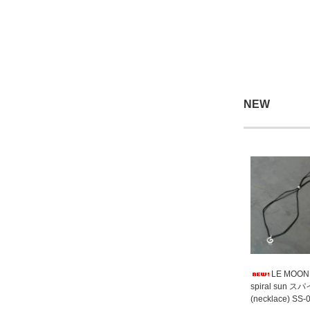
NEW
LE MOO
spiral sun 
(necklace) SS-