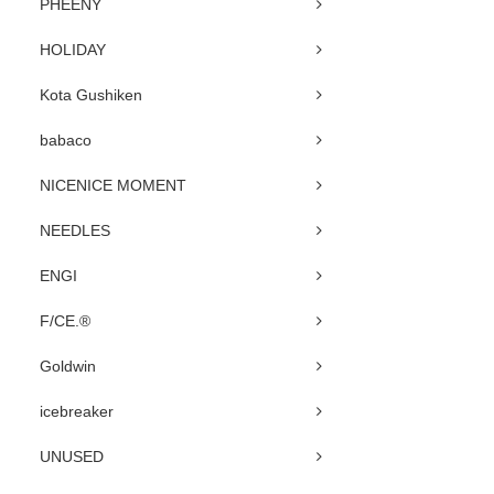
PHEENY
HOLIDAY
Kota Gushiken
babaco
NICENICE MOMENT
NEEDLES
ENGI
F/CE.®
Goldwin
icebreaker
UNUSED