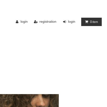
login
registration
login
0
item