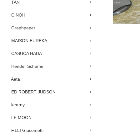
TAN
CINOH
Graphpaper
MAISON EUREKA
CASUCA HADA
Hender Scheme
Aeta
ED ROBERT JUDSON
kearny
LE MOON
F.LLI Giacometti