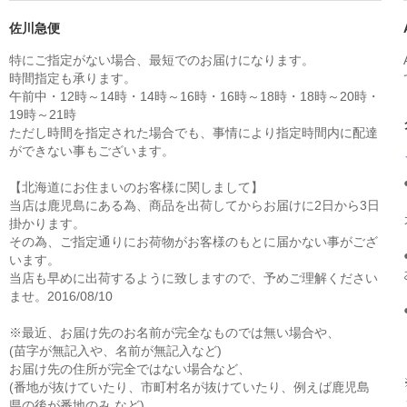
佐川急便
特にご指定がない場合、最短でのお届けになります。
時間指定も承ります。
午前中・12時～14時・14時～16時・16時～18時・18時～20時・
19時～21時
ただし時間を指定された場合でも、事情により指定時間内に配達
ができない事もございます。
【北海道にお住まいのお客様に関しまして】
当店は鹿児島にある為、商品を出荷してからお届けに2日から3日
掛かります。
その為、ご指定通りにお荷物がお客様のもとに届かない事がござ
います。
当店も早めに出荷するように致しますので、予めご理解ください
ませ。2016/08/10
※最近、お届け先のお名前が完全なものでは無い場合や、
(苗字が無記入や、名前が無記入など)
お届け先の住所が完全ではない場合など、
(番地が抜けていたり、市町村名が抜けていたり、例えば鹿児島
県の後が番地のみ など)