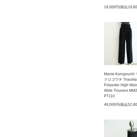
18,000円(税込19,8
Mame Kurogouchi
クロゴウチ Triaceta
Polyester High Wai
Wide Trousers MM
PT110
48,000円(税込52,8