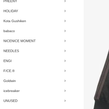
PHEENY
HOLIDAY
Kota Gushiken
babaco
NICENICE MOMENT
NEEDLES
ENGI
F/CE.®
Goldwin
icebreaker
UNUSED