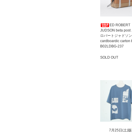
ED ROBERT
JUDSON beta pos
ロバートジャドソン
cardboardic carton
B02LDBG-237
SOLD OUT
SOLD OUT
7月25日(土)