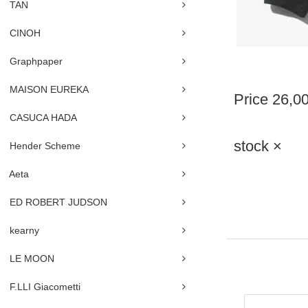
TAN
CINOH
Graphpaper
MAISON EUREKA
Price
26,0
CASUCA HADA
stock ×
Hender Scheme
Aeta
ED ROBERT JUDSON
kearny
LE MOON
F.LLI Giacometti