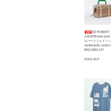
ED ROBERT
JUDSON beta pos
ロバートジャドソン
cardboardic carton
B02LDBG-237
SOLD OUT
SOLD OUT