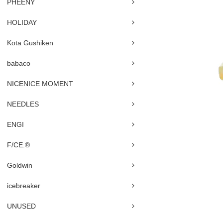
PHEENY
HOLIDAY
Kota Gushiken
babaco
NICENICE MOMENT
NEEDLES
ENGI
F/CE.®
Goldwin
icebreaker
UNUSED