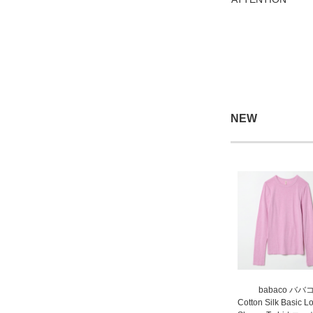
NEW
babaco ババ
Cotton Silk Basic L