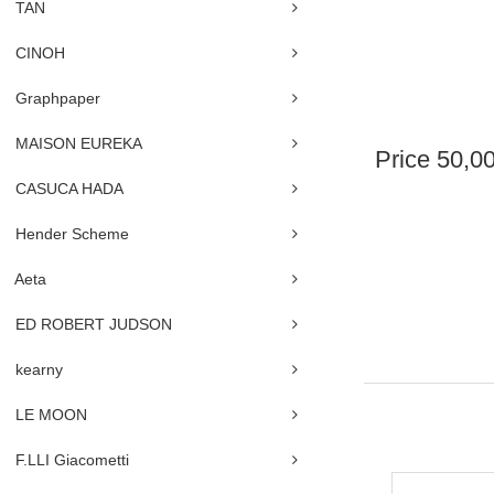
TAN
CINOH
Graphpaper
MAISON EUREKA
Price
50,0
CASUCA HADA
Hender Scheme
Aeta
ED ROBERT JUDSON
kearny
LE MOON
F.LLI Giacometti