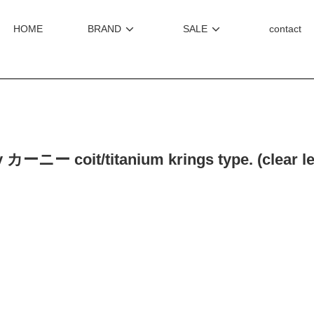
HOME
BRAND
SALE
contact
 カーニー coit/titanium krings type. (clear l