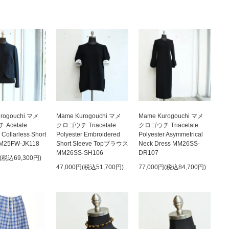
rogouchi マメ
Mame Kurogouchi マメ
Mame Kurogouchi マメ
Acetate
クロゴウチ Triacetate
クロゴウチ Triacetate
 Collarless Short
Polyester Embroidered
Polyester Asymmetrical
MM25FW-JK118
Short Sleeve Topブラウス
Neck Dress MM26SS-
MM26SS-SH106
DR107
円(税込69,300円)
47,000円(税込51,700円)
77,000円(税込84,700円)