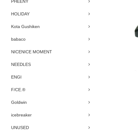
PHEENY
HOLIDAY
Kota Gushiken
babaco
NICENICE MOMENT
NEEDLES
ENGI
F/CE.®
Goldwin
icebreaker
UNUSED