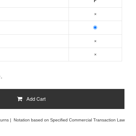
F
×
×
×
せ。
Add Cart
turns
|
Notation based on Specified Commercial Transaction Law