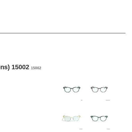
ens) 15002
15002