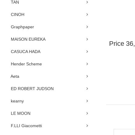
TAN
CINOH
Graphpaper
MAISON EUREKA
Price
36
CASUCA HADA
Hender Scheme
Aeta
ED ROBERT JUDSON
kearny
LE MOON
F.LLI Giacometti