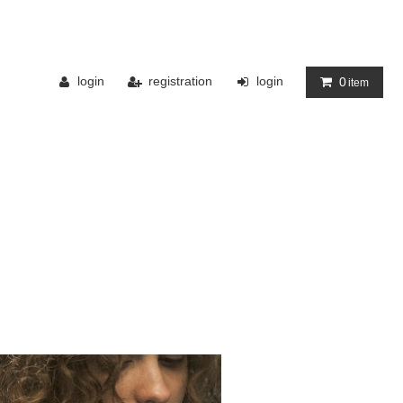
login
registration
login
0
item