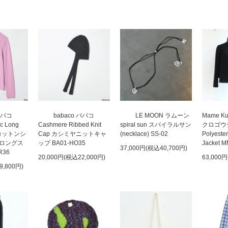
ババコ
babaco ババコ
LE MOON ラムーン
Mame Ku
ic Long
Cashmere Ribbed Knit
spiral sun スパイラルサン
クロゴウチ 
rt コットンシ
Cap カシミヤニットキャ
(necklace) SS-02
Polyester
ロングス
ップ BA01-HO35
Jacket 
37,000円(税込40,700円)
R36
20,000円(税込22,000円)
63,000
9,800円)